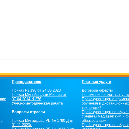
Преподавателю
Платные услуги
Приказ № 196 от 24.03.2023
Договора оферты
Приказ Минобрнауки России от
Положение о платных усл
ение
07.04.2014 N 276
Прейскурант цен c примен
Учебно-методическая работа
обучения и дистанционны
технологий
Вопросы отрасли
Прейскурант цен по обуче
средним медицинским и ф
ты
Приказ Минздрава РБ № 1780-Д от
образованием
01.11.2023г.
Прейскурант цен по образ