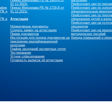
Приказ Минздрава РБ № 1943-Д от
населения
02.12.2022г.
Прейскурант цен по прочи
рафик
Приказ Минздрава РБ № 1718-Д от
Прейскурант цен по допол
 ПК и
01.12.2021г.
образовательным меропри
)
Прейскурант цен по прог
 ПК в
Аттестация
образования детей и взро
Прейскурант цен на услуг
Нормативные документы
общежитии
Создать заявку на аттестацию
Прейскурант цен на реали
Прием документов
методических пособий
Инструкция для подачи документов на
Аренда помещений и обор
присвоение квалификационной
категории
График заседаний экспертных групп
Тестирование
Устное собеседование
Готовность выписок об аттестации