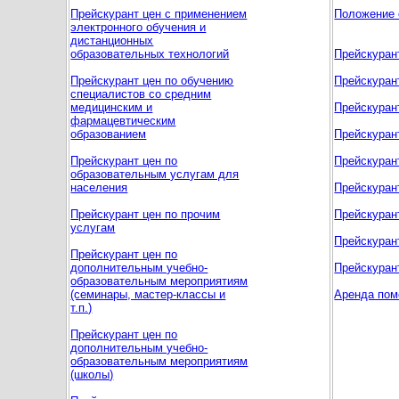
Прейскурант цен c применением
Положение 
электронного обучения и
дистанционных
образовательных технологий
Прейскуран
Прейскурант цен по обучению
Прейскуран
специалистов со средним
медицинским и
Прейскуран
фармацевтическим
образованием
Прейскуран
Прейскурант цен по
Прейскуран
образовательным услугам для
населения
Прейскуран
Прейскурант цен по прочим
Прейскуран
услугам
Прейскуран
Прейскурант цен по
дополнительным учебно-
Прейскуран
образовательным мероприятиям
(семинары, мастер-классы и
Аренда пом
т.п.)
Прейскурант цен по
дополнительным учебно-
образовательным мероприятиям
(школы)