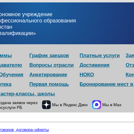
тономное учреждение
офессионального образования
остан
квалификации»
аммы
График заездов
Платные услуги
Зая
давателю
Вопросы отрасли
Достижения
От
 Обучения
Анкетирование
НОКО
Ко
отека
Первая помощь
Бронирование мест 
мастер-классы, школы
одача заявок через
Мы в Яндекс.Дзен
Мы в Max
осуслуги РБ
говоров, договора–оферты