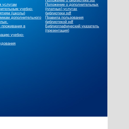
Положение о библиотеке.pdf
м услугам
Положение о дополнительных
нительным учебно-
(платных) услугах
ятиям (школы)
библиотеки.pdf
раммам дополнительного
Правила пользования
слых.
библиотекой.pdf
и проживания в
Библиографический указатель
(презентация)
зацию учебно-
удования