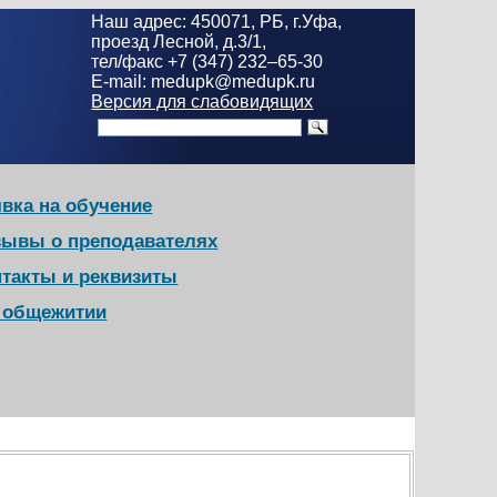
Наш адрес: 450071, РБ, г.Уфа,
проезд Лесной, д.3/1,
тел/факс +7 (347) 232–65-30
E-mail: medupk@medupk.ru
Версия для слабовидящих
вка на обучение
зывы о преподавателях
нтакты и реквизиты
в общежитии