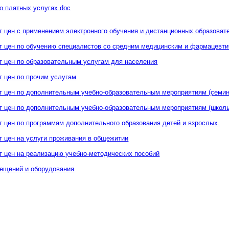
о платных услугах.doc
т цен c применением электронного обучения и дистанционных образоват
т цен по обучению специалистов со средним медицинским и фармацевт
т цен по образовательным услугам для населения
т цен по прочим услугам
т цен по дополнительным учебно-образовательным мероприятиям (семина
т цен по дополнительным учебно-образовательным мероприятиям (школ
т цен по программам дополнительного образования детей и взрослых.
т цен на услуги проживания в общежитии
т цен на реализацию учебно-методических пособий
ещений и оборудования