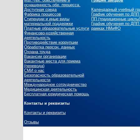
Мат.-тех. обеспечение и
График заездов
оснащенность обр. процесса.
Доступная среда
Календарный учебный г
Фабрика процессов
График обучения по ДПП
Стипендии и иные виды
ПП (традиционные циклы
материальной поддержки
График обучения по ДПП
Платные образовательные услуги
рамках НМиФО
Финансово-хозяйственная
деятельность
Противодействие коррупции
Обработка персон. данных
Охрана труда
Вакансии организации
Вакантные места для приема
(перевода)
СМИ о нас
Безопасность образовательной
деятельности
Международное сотрудничество
Медицинская деятельность
Бесплатная юридическая помощь
Контакты и реквизиты
Контакты и реквизиты
Отзывы