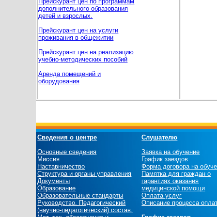
Прейскурант цен по программам
дополнительного образования
детей и взрослых.
Прейскурант цен на услуги
проживания в общежитии
Прейскурант цен на реализацию
учебно-методических пособий
Аренда помещений и
оборудования
Сведения о центре
Слушателю
Основные сведения
Заявка на обучение
Миссия
График заездов
Наставничество
Форма договора на обуч
Структура и органы управления
Памятка для граждан о
Документы
гарантиях оказания
Образование
медицинской помощи
Образовательные стандарты
Оплата услуг
Руководство. Педагогический
Описание процесса опла
(научно-педагогический) состав.