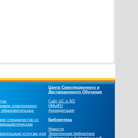
Центр Симуляционного и
Дистанционного Обучения
угах
Сайт ЦС и ДО
ением электронного
НМиФО
х образовательных
Аккредитация
нию специалистов со
Библиотека
армацевтическим
Новости
овательным услугам для
Электронная библиотека