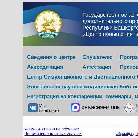
Государственное ав
дополнительного пр
Республики Башкорт
«Центр повышения 
Сведения о центре
Слушателю
Прогр
Аккредитация
Аттестация
Препо
Центр Симуляционного и Дистанционного
Электронная научная медицинская библи
Регистрация на конференции, семинары, 
Мы
П
ОБЪЯСНЯЕМ.ЦПК
Вконтакте
Г
Форма договора на обучение
Положение о платных услугах
Образцы до