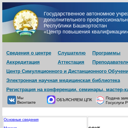
Государственное автономное учр
дополнительного профессиональн
Республики Башкортостан
«Центр повышения квалификации
Сведения о центре
Слушателю
Программы
Аккредитация
Аттестация
Преподавател
Центр Симуляционного и Дистанционного Обучен
Электронная научная медицинская библиотека
Регистрация на конференции, семинары, мастер-
Мы
Подача зая
ОБЪЯСНЯЕМ.ЦПК
Вконтакте
Госуслуги 
Основные сведения