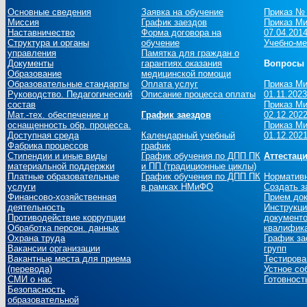
Основные сведения
Заявка на обучение
Приказ № 
Миссия
График заездов
Приказ Ми
Наставничество
Форма договора на
07.04.201
Структура и органы
обучение
Учебно-ме
управления
Памятка для граждан о
Документы
гарантиях оказания
Вопросы 
Образование
медицинской помощи
Образовательные стандарты
Оплата услуг
Приказ Ми
Руководство. Педагогический
Описание процесса оплаты
01.11.2023
состав
Приказ Ми
Мат.-тех. обеспечение и
График заездов
02.12.2022
оснащенность обр. процесса.
Приказ Ми
Доступная среда
Календарный учебный
01.12.2021
Фабрика процессов
график
Стипендии и иные виды
График обучения по ДПП ПК
Аттестац
материальной поддержки
и ПП (традиционные циклы)
Платные образовательные
График обучения по ДПП ПК
Норматив
услуги
в рамках НМиФО
Создать з
Финансово-хозяйственная
Прием до
деятельность
Инструкци
Противодействие коррупции
документо
Обработка персон. данных
квалифика
Охрана труда
График за
Вакансии организации
групп
Вакантные места для приема
Тестирова
(перевода)
Устное со
СМИ о нас
Готовност
Безопасность
образовательной