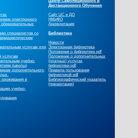
Центр Симуляционного и
Дистанционного Обучения
угах
Сайт ЦС и ДО
ением электронного
НМиФО
х образовательных
Аккредитация
нию специалистов со
Библиотека
армацевтическим
Новости
овательным услугам для
Электронная библиотека
Положение о библиотеке.pdf
м услугам
Положение о дополнительных
нительным учебно-
(платных) услугах
ятиям (школы)
библиотеки.pdf
раммам дополнительного
Правила пользования
слых.
библиотекой.pdf
и проживания в
Библиографический указатель
(презентация)
зацию учебно-
удования