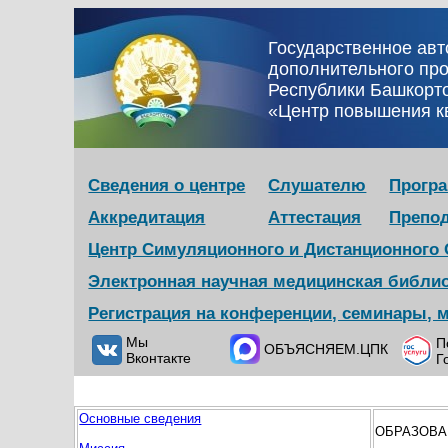
Государственное ав
дополнительного пр
Республики Башкорт
«Центр повышения 
Сведения о центре
Слушателю
Прогр
Аккредитация
Аттестация
Препо
Центр Симуляционного и Дистанционного
Электронная научная медицинская библи
Регистрация на конференции, семинары, 
Мы
П
ОБЪЯСНЯЕМ.ЦПК
Вконтакте
Г
Основные сведения
ОБРАЗОВА