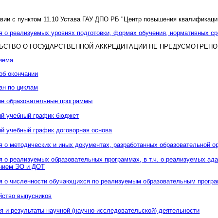
твии с пунктом 11.10 Устава ГАУ ДПО РБ "Центр повышения квалификаци
 о реализуемых уровнях подготовки, формах обучения, нормативных ср
ЬСТВО О ГОСУДАРСТВЕННОЙ АККРЕДИТАЦИИ НЕ ПРЕДУСМОТРЕНО
иема
об окончании
ан по циклам
е образовательные программы
й учебный график бюджет
й учебный график договорная основа
 о методических и иных документах, разработанных образовательной ор
 о реализуемых образовательных программах, в т.ч. о реализуемых ад
нием ЭО и ДОТ
 о численности обучающихся по реализуемым образовательным прогр
йство выпусников
я и результаты научной (научно-исследовательской) деятельности