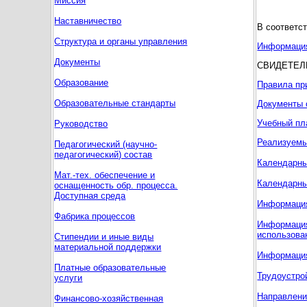
Миссия
Наставничество
В соответс
Структура и органы управления
Информация
Документы
СВИДЕТЕЛ
Образование
Правила пр
Образовательные стандарты
Документы 
Учебный пл
Руководство
Реализуемы
Педагогический (научно-
педагогический) состав
Календарны
Мат.-тех. обеспечение и
Календарны
оснащенность обр. процесса.
Доступная среда
Информация
Фабрика процессов
Информация
использова
Стипендии и иные виды
материальной поддержки
Информация
Платные образовательные
Трудоустро
услуги
Направлени
Финансово-хозяйственная