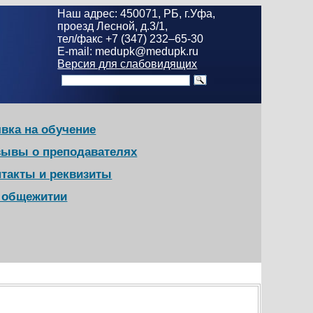
Наш адрес: 450071, РБ, г.Уфа,
проезд Лесной, д.3/1,
тел/факс +7 (347) 232–65-30
E-mail: medupk@medupk.ru
Версия для слабовидящих
вка на обучение
зывы о преподавателях
нтакты и реквизиты
в общежитии