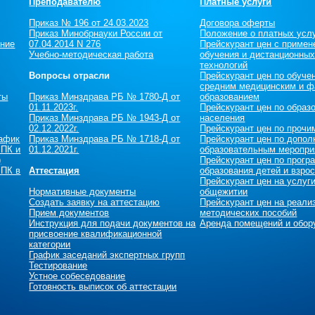
Преподавателю
Платные услуги
Приказ № 196 от 24.03.2023
Договора оферты
Приказ Минобрнауки России от
Положение о платных усл
ение
07.04.2014 N 276
Прейскурант цен c примен
Учебно-методическая работа
обучения и дистанционны
технологий
Вопросы отрасли
Прейскурант цен по обуче
средним медицинским и ф
ты
Приказ Минздрава РБ № 1780-Д от
образованием
01.11.2023г.
Прейскурант цен по образ
Приказ Минздрава РБ № 1943-Д от
населения
02.12.2022г.
Прейскурант цен по прочи
рафик
Приказ Минздрава РБ № 1718-Д от
Прейскурант цен по допол
 ПК и
01.12.2021г.
образовательным меропри
)
Прейскурант цен по прог
 ПК в
Аттестация
образования детей и взро
Прейскурант цен на услуг
Нормативные документы
общежитии
Создать заявку на аттестацию
Прейскурант цен на реали
Прием документов
методических пособий
Инструкция для подачи документов на
Аренда помещений и обор
присвоение квалификационной
категории
График заседаний экспертных групп
Тестирование
Устное собеседование
Готовность выписок об аттестации