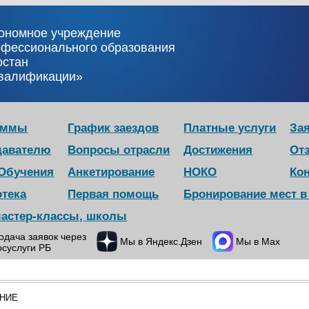
тономное учреждение
офессионального образования
остан
квалификации»
аммы
График заездов
Платные услуги
Зая
давателю
Вопросы отрасли
Достижения
От
 Обучения
Анкетирование
НОКО
Ко
отека
Первая помощь
Бронирование мест 
мастер-классы, школы
одача заявок через
Мы в Яндекс.Дзен
Мы в Max
осуслуги РБ
НИЕ