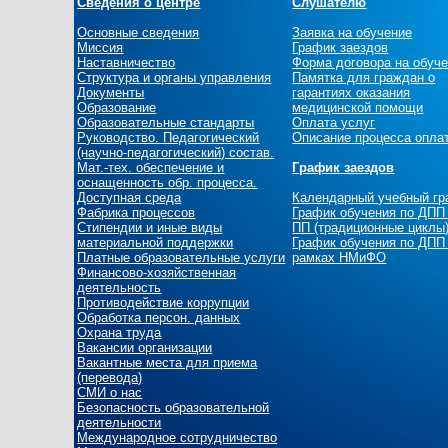
Сведения о центре
Слушателю
Основные сведения
Заявка на обучение
Миссия
График заездов
Наставничество
Форма договора на обуч
Структура и органы управления
Памятка для граждан о
Документы
гарантиях оказания
Образование
медицинской помощи
Образовательные стандарты
Оплата услуг
Руководство. Педагогический
Описание процесса опла
(научно-педагогический) состав.
Мат.-тех. обеспечение и
График заездов
оснащенность обр. процесса.
Доступная среда
Календарный учебный г
Фабрика процессов
График обучения по ДПП
Стипендии и иные виды
ПП (традиционные циклы
материальной поддержки
График обучения по ДПП
Платные образовательные услуги
рамках НМиФО
Финансово-хозяйственная
деятельность
Противодействие коррупции
Обработка персон. данных
Охрана труда
Вакансии организации
Вакантные места для приема
(перевода)
СМИ о нас
Безопасность образовательной
деятельности
Международное сотрудничество