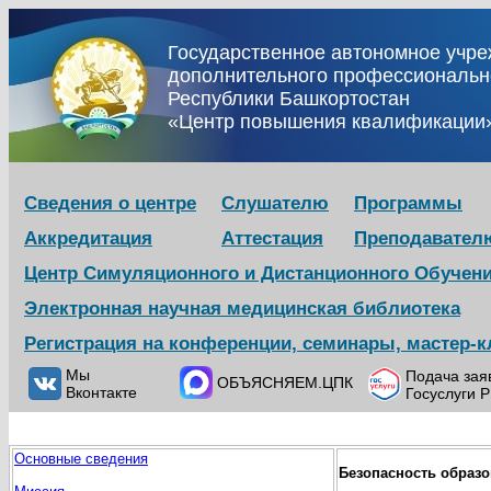
Государственное автономное учр
дополнительного профессиональн
Республики Башкортостан
«Центр повышения квалификации
Сведения о центре
Слушателю
Программы
Аккредитация
Аттестация
Преподавател
Центр Симуляционного и Дистанционного Обучен
Электронная научная медицинская библиотека
Регистрация на конференции, семинары, мастер-
Мы
Подача зая
ОБЪЯСНЯЕМ.ЦПК
Вконтакте
Госуслуги 
Основные сведения
Безопасность образо