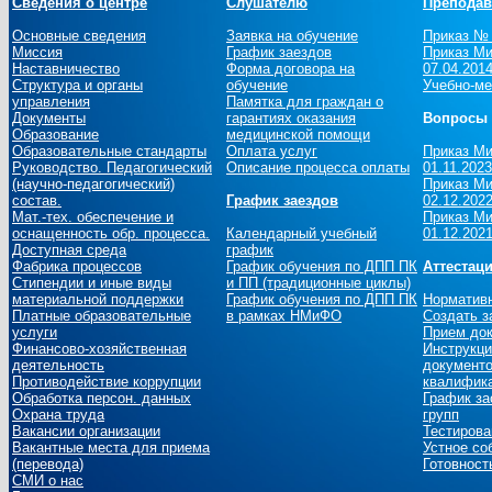
Сведения о центре
Слушателю
Преподав
Основные сведения
Заявка на обучение
Приказ № 
Миссия
График заездов
Приказ Ми
Наставничество
Форма договора на
07.04.201
Структура и органы
обучение
Учебно-ме
управления
Памятка для граждан о
Документы
гарантиях оказания
Вопросы 
Образование
медицинской помощи
Образовательные стандарты
Оплата услуг
Приказ Ми
Руководство. Педагогический
Описание процесса оплаты
01.11.2023
(научно-педагогический)
Приказ Ми
состав.
График заездов
02.12.2022
Мат.-тех. обеспечение и
Приказ Ми
оснащенность обр. процесса.
Календарный учебный
01.12.2021
Доступная среда
график
Фабрика процессов
График обучения по ДПП ПК
Аттестац
Стипендии и иные виды
и ПП (традиционные циклы)
материальной поддержки
График обучения по ДПП ПК
Норматив
Платные образовательные
в рамках НМиФО
Создать з
услуги
Прием до
Финансово-хозяйственная
Инструкци
деятельность
документо
Противодействие коррупции
квалифика
Обработка персон. данных
График за
Охрана труда
групп
Вакансии организации
Тестирова
Вакантные места для приема
Устное со
(перевода)
Готовност
СМИ о нас