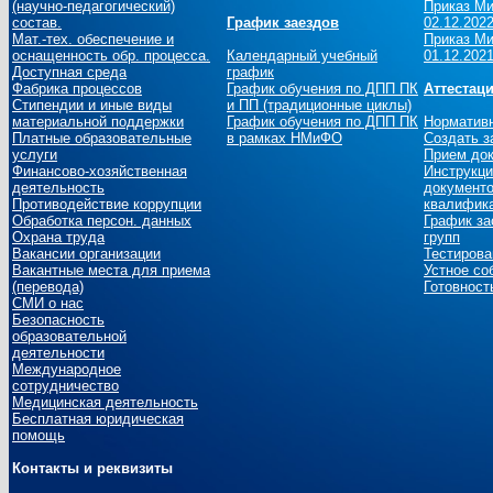
(научно-педагогический)
Приказ Ми
состав.
График заездов
02.12.2022
Мат.-тех. обеспечение и
Приказ Ми
оснащенность обр. процесса.
Календарный учебный
01.12.2021
Доступная среда
график
Фабрика процессов
График обучения по ДПП ПК
Аттестац
Стипендии и иные виды
и ПП (традиционные циклы)
материальной поддержки
График обучения по ДПП ПК
Норматив
Платные образовательные
в рамках НМиФО
Создать з
услуги
Прием до
Финансово-хозяйственная
Инструкци
деятельность
документо
Противодействие коррупции
квалифика
Обработка персон. данных
График за
Охрана труда
групп
Вакансии организации
Тестирова
Вакантные места для приема
Устное со
(перевода)
Готовност
СМИ о нас
Безопасность
образовательной
деятельности
Международное
сотрудничество
Медицинская деятельность
Бесплатная юридическая
помощь
Контакты и реквизиты