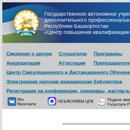
Государственное автономное учр
дополнительного профессиональн
Республики Башкортостан
«Центр повышения квалификации
Сведения о центре
Слушателю
Программы
Аккредитация
Аттестация
Преподавател
Центр Симуляционного и Дистанционного Обучен
Электронная научная медицинская библиотека
Регистрация на конференции, семинары, мастер-
Мы
Подача зая
ОБЪЯСНЯЕМ.ЦПК
Вконтакте
Госуслуги 