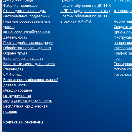
Доступная среда
график
01.12.202
Фабрика процессов
График обучения по ДПП ПК
Стипендии и иные виды
и ПП (традиционные циклы)
Аттестаци
материальной поддержки
График обучения по ДПП ПК
Платные образовательные
в рамках НМиФО
Норматив
услуги
Создать з
Финансово-хозяйственная
Прием до
деятельность
Инструкци
Противодействие коррупции
на присво
Обработка персон. данных
категории
Охрана труда
График за
Вакансии организации
групп
Вакантные места для приема
Тестиров
(перевода)
Устное со
СМИ о нас
Готовност
Безопасность образовательной
деятельности
Международное
сотрудничество
Медицинская деятельность
Бесплатная юридическая
помощь
Контакты и реквизиты