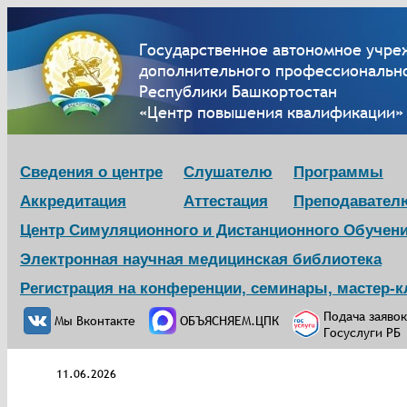
Государственное автономное учре
дополнительного профессионально
Республики Башкортостан
«Центр повышения квалификации»
Сведения о центре
Слушателю
Программы
Аккредитация
Аттестация
Преподавател
Центр Симуляционного и Дистанционного Обучен
Электронная научная медицинская библиотека
Регистрация на конференции, семинары, мастер-
Подача заявок
Мы Вконтакте
ОБЪЯСНЯЕМ.ЦПК
Госуслуги РБ
11.06.2026