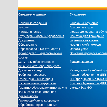
Сведения о центре
Слушателю
Основные сведения
Заявка на обучение
Миссия
График заездов
Наставничество
Форма договора на обуч
Структура и органы управления
Памятка для граждан о
Документы
гарантиях оказания
Образование
медицинской помощи
Образовательные стандарты
Оплата услуг
Руководство. Педагогический
Описание процесса оплат
состав
Мат.-тех. обеспечение и
График заездов
оснащенность обр. процесса.
Доступная среда
Календарный учебный гр
Фабрика процессов
График обучения по ДПП 
Стипендии и иные виды
ПП (традиционные циклы
материальной поддержки
График обучения по ДПП 
Платные образовательные услуги
рамках НМиФО
Финансово-хозяйственная
деятельность
Противодействие коррупции
Обработка персон. данных