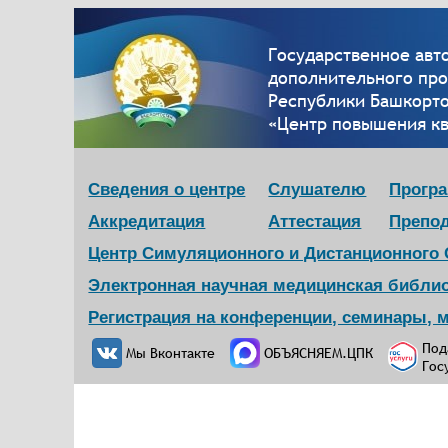
Государственное ав
дополнительного пр
Республики Башкорт
«Центр повышения к
Сведения о центре
Слушателю
Прогр
Аккредитация
Аттестация
Препо
Центр Симуляционного и Дистанционного
Электронная научная медицинская библи
Регистрация на конференции, семинары, 
Под
Мы Вконтакте
ОБЪЯСНЯЕМ.ЦПК
Гос