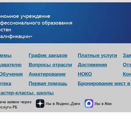
тономное учреждение
офессионального образования
остан
валификации»
аммы
График заездов
Платные услуги
Зая
давателю
Вопросы отрасли
Достижения
От
 Обучения
Анкетирование
НОКО
Ко
отека
Первая помощь
Бронирование мест 
мастер-классы, школы
ача заявок через
Мы в Яндекс.Дзен
Мы в Max
услуги РБ