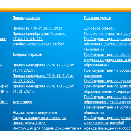
Преподавателю
Платные услуги
Приказ № 196 от 24.03.2023
Договора оферты
Приказ Минобрнауки России от
Положение о платных усл
ение
07.04.2014 N 276
Прейскурант цен c примен
Учебно-методическая работа
обучения и дистанционны
технологий
Вопросы отрасли
Прейскурант цен по обуче
средним медицинским и 
ы
Приказ Минздрава РБ № 1780-Д от
образованием
01.11.2023г.
Прейскурант цен по образ
Приказ Минздрава РБ № 1943-Д от
населения
02.12.2022г.
Прейскурант цен по прочи
афик
Приказ Минздрава РБ № 1718-Д от
Прейскурант цен по допол
ПК и
01.12.2021г.
образовательным меропр
)
Прейскурант цен по прог
ПК в
Аттестация
образования детей и взро
Прейскурант цен на услуг
Нормативные документы
общежитии
Создать заявку на аттестацию
Прейскурант цен на реали
Прием документов
методических пособий
Инструкция для подачи документов на
Аренда помещений и обор