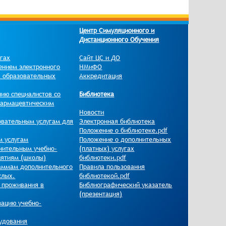
Центр Симуляционного и
Дистанционного Обучения
угах
Сайт ЦС и ДО
ением электронного
НМиФО
х образовательных
Аккредитация
нию специалистов со
Библиотека
фармацевтическим
Новости
овательным услугам для
Электронная библиотека
Положение о библиотеке.pdf
м услугам
Положение о дополнительных
нительным учебно-
(платных) услугах
иятиям (школы)
библиотеки.pdf
раммам дополнительного
Правила пользования
слых.
библиотекой.pdf
и проживания в
Библиографический указатель
(презентация)
зацию учебно-
удования