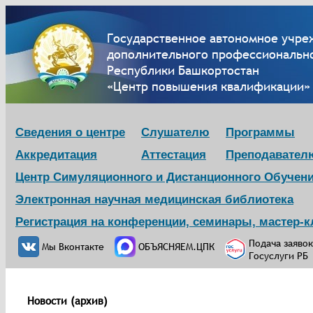
Государственное автономное учре
дополнительного профессионально
Республики Башкортостан
«Центр повышения квалификации»
Сведения о центре
Слушателю
Программы
Аккредитация
Аттестация
Преподавател
Центр Симуляционного и Дистанционного Обучен
Электронная научная медицинская библиотека
Регистрация на конференции, семинары, мастер-
Подача заявок
Мы Вконтакте
ОБЪЯСНЯЕМ.ЦПК
Госуслуги РБ
Новости (архив)