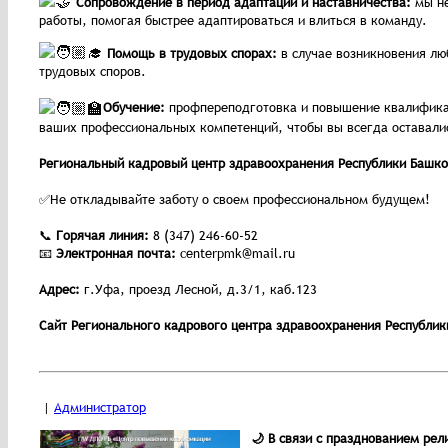
Сопровождение в период адаптации и наставничества:
мы не
работы, помогая быстрее адаптироваться и влиться в команду.
Помощь в трудовых спорах:
в случае возникновения л
трудовых споров.
Обучение:
профпереподготовка и повышение квалифика
ваших профессиональных компетенций, чтобы вы всегда оставали
Региональный кадровый центр здравоохранения Республики Башкор
✅Не откладывайте заботу о своем профессиональном будущем!
📞
Горячая линия:
8 (347) 246-60-52
📧
Электронная почта:
centerpmk@mail.ru
Адрес:
г.Уфа, проезд Лесной, д.3/1, каб.123
Сайт Регионального кадрового центра здравоохранения Республи
|
Администратор
🌙 В связи с празднованием ре