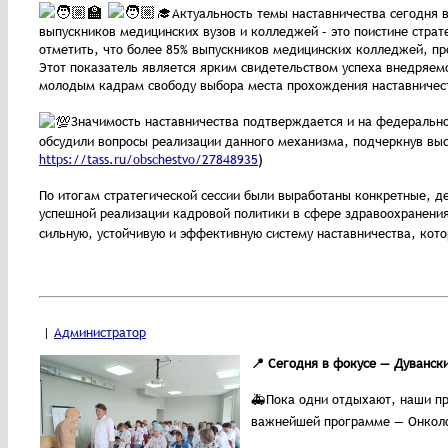
Актуальность темы наставничества сегодня в
выпускников медицинских вузов и колледжей – это поистине стра
отметить, что более 85% выпускников медицинских колледжей, п
Этот показатель является ярким свидетельством успеха внедряемо
молодым кадрам свободу выбора места прохождения наставничества
Значимость наставничества подтверждается и на федеральн
обсудили вопросы реализации данного механизма, подчеркнув выс
https://tass.ru/obschestvo/27848935
)
По итогам стратегической сессии были выработаны конкретные, д
успешной реализации кадровой политики в сфере здравоохранения
сильную, устойчивую и эффективную систему наставничества, кот
|
Администратор
📍 Сегодня в фокусе — Дуванск
🚑Пока одни отдыхают, наши п
важнейшей программе — Онколо