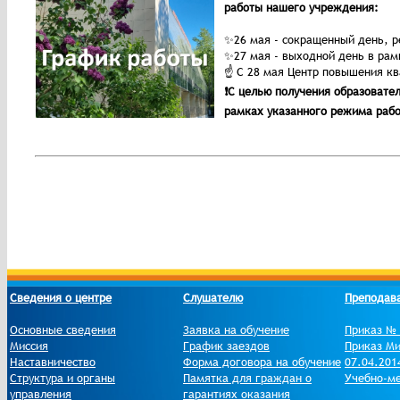
работы нашего учреждения:
✨26 мая - сокращенный день, ре
✨27 мая - выходной день в рам
☝️ С 28 мая Центр повышения к
❗С целью получения образовате
рамках указанного режима рабо
Сведения о центре
Слушателю
Преподав
Основные сведения
Заявка на обучение
Приказ № 
Миссия
График заездов
Приказ Ми
Наставничество
Форма договора на обучение
07.04.201
Структура и органы
Памятка для граждан о
Учебно-ме
управления
гарантиях оказания