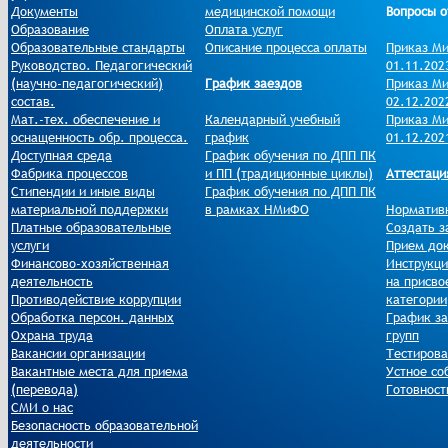
Документы
медицинской помощи
Вопросы о
Образование
Оплата услуг
Образовательные стандарты
Описание процесса оплаты
Приказ Ми
Руководство. Педагогический
01.11.202
(научно-педагогический)
График заездов
Приказ Ми
состав.
02.12.202
Мат.-тех. обеспечение и
Календарный учебный
Приказ Ми
оснащенность обр. процесса.
график
01.12.202
Доступная среда
График обучения по ДПП ПК
Фабрика процессов
и ПП (традиционные циклы)
Аттестаци
Стипендии и иные виды
График обучения по ДПП ПК
материальной поддержки
в рамках НМиФО
Норматив
Платные образовательные
Создать з
услуги
Прием до
Финансово-хозяйственная
Инструкци
деятельность
на присво
Противодействие коррупции
категории
Обработка персон. данных
График за
Охрана труда
групп
Вакансии организации
Тестиров
Вакантные места для приема
Устное со
(перевода)
Готовност
СМИ о нас
Безопасность образовательной
деятельности