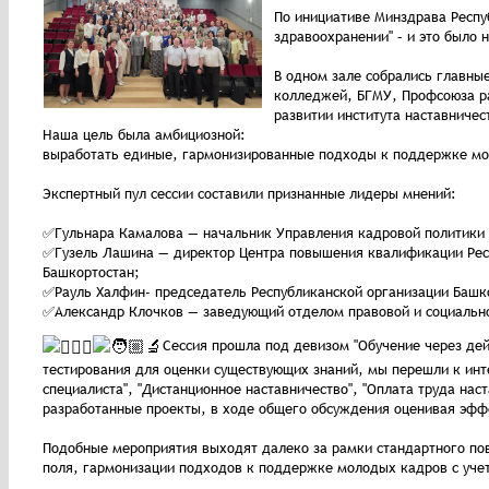
По инициативе Минздрава Респу
здравоохранении" – и это было 
В одном зале собрались главны
колледжей, БГМУ, Профсоюза ра
развитии института наставничес
Наша цель была амбициозной:
выработать единые, гармонизированные подходы к поддержке мол
Экспертный пул сессии составили признанные лидеры мнений:
✅Гульнара Камалова — начальник Управления кадровой политики 
✅Гузель Лашина — директор Центра повышения квалификации Респ
Башкортостан;
✅Рауль Халфин- председатель Республиканской организации Башк
✅Александр Клочков — заведующий отделом правовой и социально
Сессия прошла под девизом "Обучение через дей
тестирования для оценки существующих знаний, мы перешли к инт
специалиста", "Дистанционное наставничество", "Оплата труда на
разработанные проекты, в ходе общего обсуждения оценивая эфф
Подобные мероприятия выходят далеко за рамки стандартного п
поля, гармонизации подходов к поддержке молодых кадров с учет