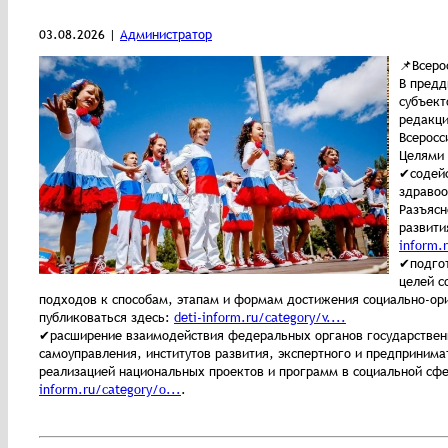
03.08.2026 |
Администратор
📌Всеро
В предд
субъект
редакци
Всеросс
Целями 
✔содейс
здравоо
Разъясн
развити
inform.r
✔подгот
целей с
подходов к способам, этапам и формам достижения социально-ори
публиковаться здесь:
deti-inform.ru/category/v....
✔расширение взаимодействия федеральных органов государственно
самоуправления, институтов развития, экспертного и предприним
реализацией национальных проектов и программ в социальной сфе
inform.ru/category/o...
.